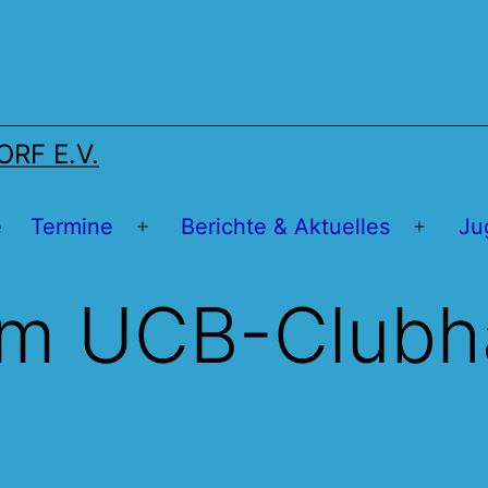
RF E.V.
e
Termine
Berichte & Aktuelles
Ju
Menü
Menü
öffnen
öffnen
am UCB-Clubh