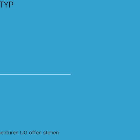
TYP
Office 365
Outlo
nnentüren UG offen stehen