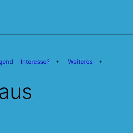
gend
Interesse?
Weiteres
Menü
Menü
öffnen
öffnen
aus