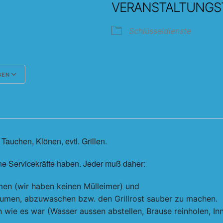
VERANSTALTUNGS
Schlüsseldienste
GEN
Google Kalender
iCalendar
auchen, Klönen, evtl. Grillen.
eine Servicekräfte haben. Jeder muß daher:
men (wir haben keinen Mülleimer) und
räumen, abzuwaschen bzw. den Grillrost sauber zu machen.
en wie es war (Wasser aussen abstellen, Brause reinholen, I