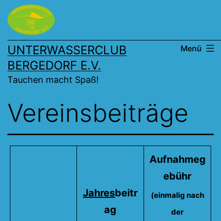
Zum
Inhalt
springen
UNTERWASSERCLUB
Menü
BERGEDORF E.V.
Tauchen macht Spaß!
Vereinsbeiträge
Aufnahmeg
ebühr
Jahres
beitr
(einmalig nach
ag
der