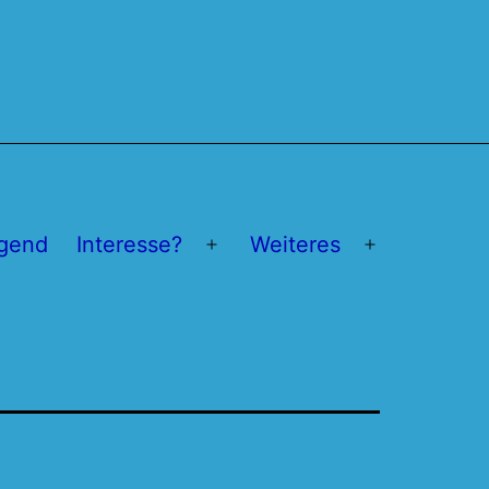
gend
Interesse?
Weiteres
Menü
Menü
öffnen
öffnen