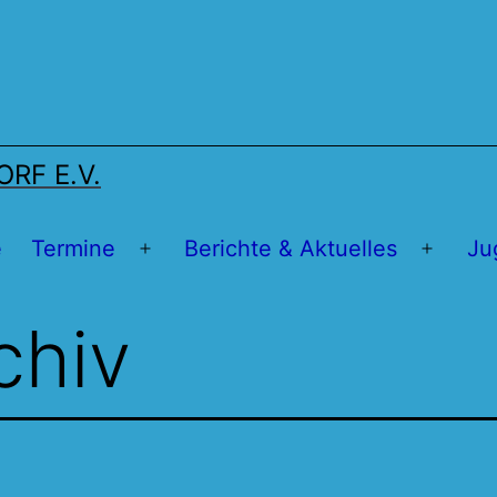
RF E.V.
e
Termine
Berichte & Aktuelles
Ju
Menü
Menü
öffnen
öffnen
chiv