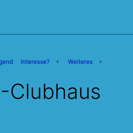
gend
Interesse?
Weiteres
Menü
Menü
öffnen
öffnen
B-Clubhaus