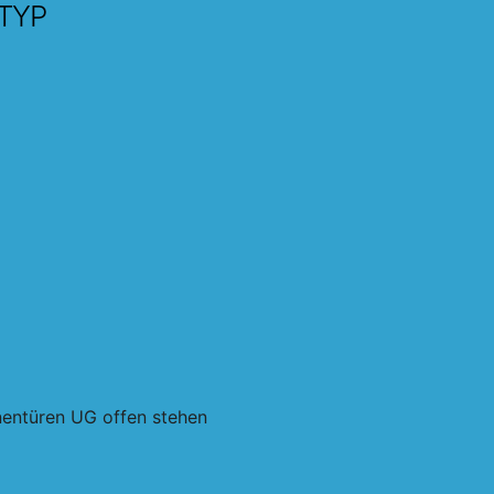
TYP
Office 365
Outlo
nnentüren UG offen stehen