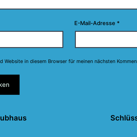
E-Mail-Adresse
*
d Website in diesem Browser für meinen nächsten Komment
tion
lubhaus
Schlüs