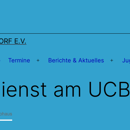
RF E.V.
e
Termine
Berichte & Aktuelles
Ju
Menü
Menü
öffnen
öffnen
dienst am UC