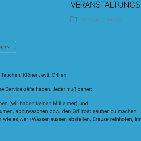
VERANSTALTUNGS
4
Schlüsseldienste
GEN
Google Kalender
iCalendar
auchen, Klönen, evtl. Grillen.
eine Servicekräfte haben. Jeder muß daher:
men (wir haben keinen Mülleimer) und
räumen, abzuwaschen bzw. den Grillrost sauber zu machen.
en wie es war (Wasser aussen abstellen, Brause reinholen, I