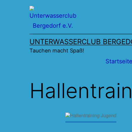
Zum
Inhalt
springen
UNTERWASSERCLUB BERGEDO
Tauchen macht Spaß!
Startseit
Hallentrai