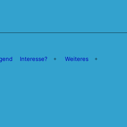
gend
Interesse?
Weiteres
Menü
Menü
öffnen
öffnen