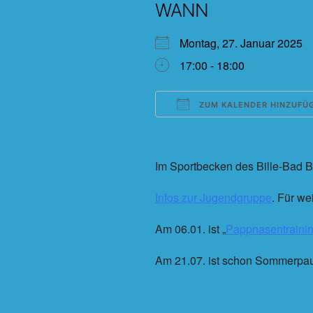
WANN
Montag, 27. Januar 202
17:00 - 18:00
ZUM KALENDER HINZUFÜ
ICS herunterladen
Im Sportbecken des Bille-Bad Be
Infos zur Jugendgruppe
. Für w
Am 06.01. ist „
Pappnasentraini
Am 21.07. ist schon Sommerpa