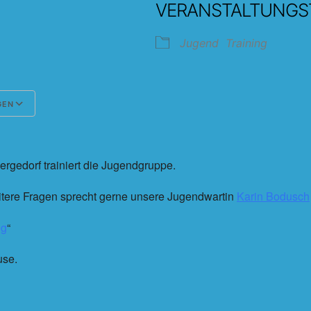
VERANSTALTUNGS
5
Jugend
Training
GEN
Google Kalender
iCalendar
rgedorf trainiert die Jugendgruppe.
eitere Fragen sprecht gerne unsere Jugendwartin
Karin Bodusch
ng
“
use.