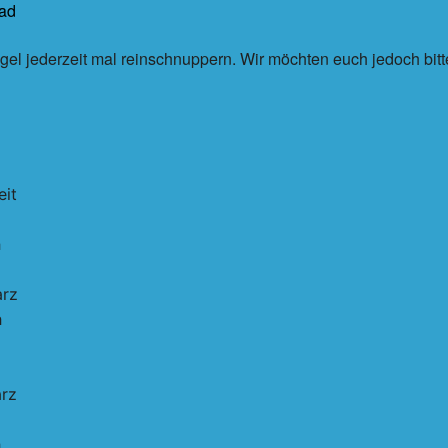
bad
gel jederzeit mal reinschnuppern. Wir möchten euch jedoch bit
eit
h
arz
h
rz
h