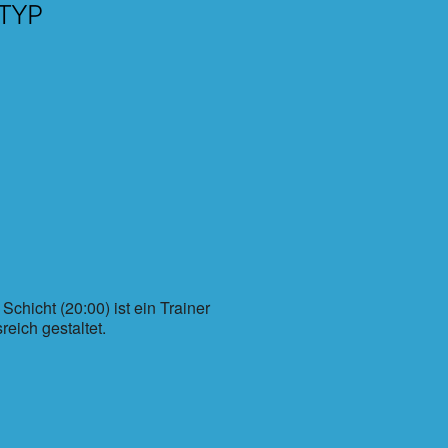
TYP
Office 365
Outlo
hicht (20:00) ist ein Trainer
eich gestaltet.