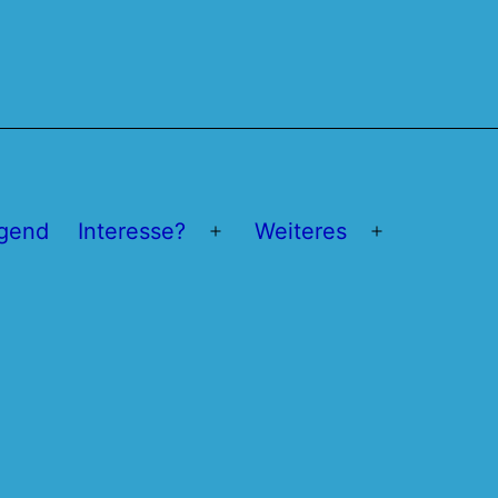
gend
Interesse?
Weiteres
Menü
Menü
öffnen
öffnen