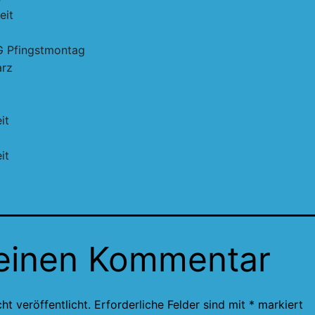
eit
G Pfingstmontag
arz
it
it
 einen Kommentar
ht veröffentlicht.
Erforderliche Felder sind mit
*
markiert