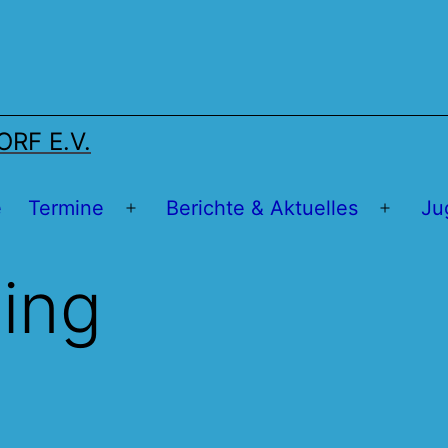
RF E.V.
e
Termine
Berichte & Aktuelles
Ju
Menü
Menü
öffnen
öffnen
ning