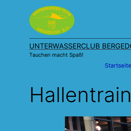
Zum
Inhalt
springen
UNTERWASSERCLUB BERGEDO
Tauchen macht Spaß!
Startseit
Hallentrai