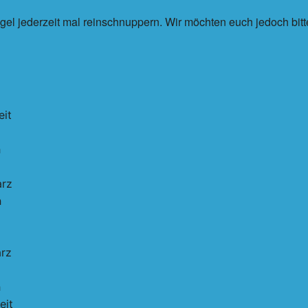
gel jederzeit mal reinschnuppern. Wir möchten euch jedoch bit
eit
h
arz
h
rz
h
eit