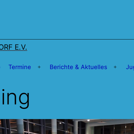
RF E.V.
e
Termine
Berichte & Aktuelles
Ju
Menü
Menü
öffnen
öffnen
ning