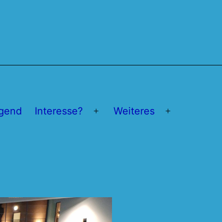
gend
Interesse?
Weiteres
Menü
Menü
öffnen
öffnen