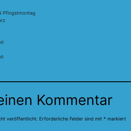
G Pfingstmontag
arz
it
it
 einen Kommentar
ht veröffentlicht.
Erforderliche Felder sind mit
*
markiert