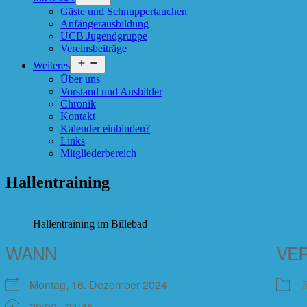
öffnen
Gäste und Schnuppertauchen
Anfängerausbildung
UCB Jugend­gruppe
Vereinsbeiträge
Menü
Weiteres
öffnen
Über uns
Vorstand und Ausbilder
Chronik
Kontakt
Kalender einbinden?
Links
Mitgliederbereich
Hallentraining
Hallentraining im Billebad
WANN
VE
Montag, 16. Dezember 2024
T
20:00 - 21:45