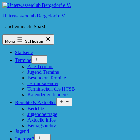
Zum
Inhalt
Unterwasserclub Bergedorf e.V.
springen
Tauchen macht Spaß!
Menü
Schließen
Startseite
Menü
Termine
öffnen
Alle Termine
Jugend Termine
Besondere Termine
Terminkalender
Terminseiten des HTSB
Kalender einbinden?
Menü
Berichte & Aktuelles
öffnen
Berichte
Jugendbeiträge
Aktuelle Infos
Beitragsarchiv
Jugend
Menü
Interesse?