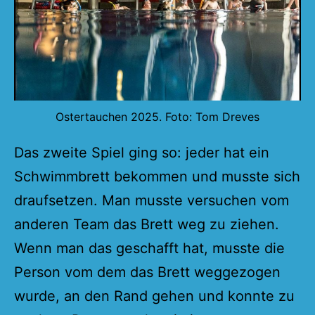
Ostertauchen 2025. Foto: Tom Dreves
Das zweite Spiel ging so: jeder hat ein
Schwimmbrett bekommen und musste sich
draufsetzen. Man musste versuchen vom
anderen Team das Brett weg zu ziehen.
Wenn man das geschafft hat, musste die
Person vom dem das Brett weggezogen
wurde, an den Rand gehen und konnte zu